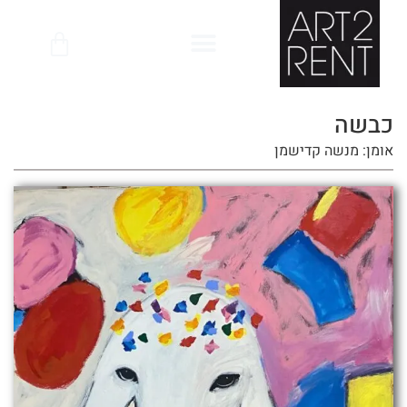
לתוכן
כבשה
אומן: מנשה קדישמן