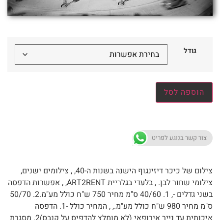
גודל
הוספה לסל
צור קשר בנוגע לפריט
צילום של כיכר דיזינגוף הישנה בשנות ה-40, , צילומים ישנים,
צילומי שחור לבן. , בלעדי בגלריית ART2RENT, , אפשרות הדפסה
בשני גדלים -, 1. 40/60 ס"מ מחיר 750 ש"ח כולל מע"מ.2. 50/70
ס"מ מחיר 980 ש"ח כולל מע"מ., , המחיר כולל -1. הדפסה
איכותית עד נייר אירופאי (לא מומלץ להדפיס על קנבס)2. מסגרת