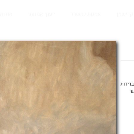
קדישמן
אמנות למשרד
ייעוץ אמנותי
אודות
בדידות
עי