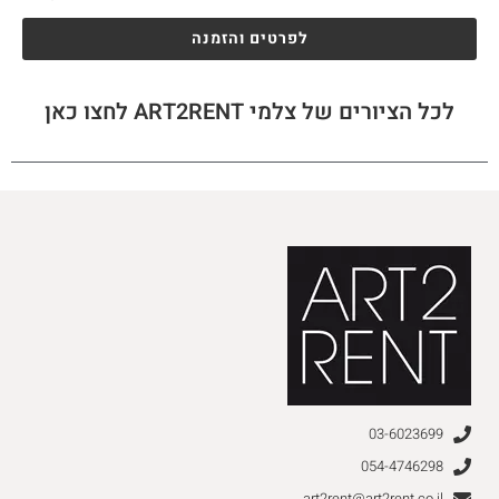
לפרטים והזמנה
לכל הציורים של צלמי ART2RENT לחצו כאן
03-6023699
054-4746298
art2rent@art2rent.co.il