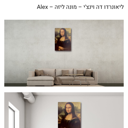
ליאונרדו דה וינצ'י – מונה ליזה – Alex