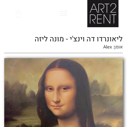
לתוכן
ליאונרדו דה וינצ'י - מונה ליזה
אומן: Alex