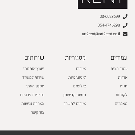
03-6023699
054-4746298
art2rent@art2rent.co.il
עמודים
קטגוריות
שירותים
עמוד הבית
ציורים
ייעוץ אומנותי
אודות
ליטוגרפיות
שירות למשרד
חנות
צילומים
תקנון האתר
לקוחות
מנשה קדישמן
מדיניות פרטיות
מאמרים
ציורים למשרד
הצהרת נגישות
צור קשר