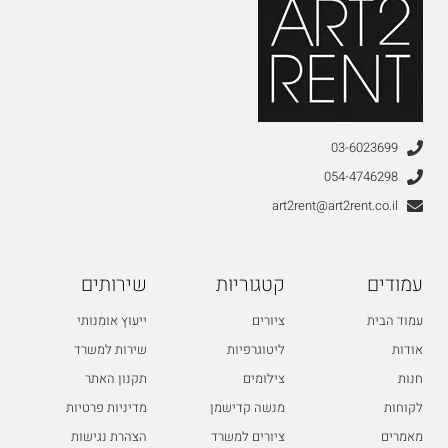
03-6023699
054-4746298
art2rent@art2rent.co.il
עמודים
קטגוריות
שירותים
עמוד הבית
ציורים
ייעוץ אומנותי
אודות
ליטוגרפיות
שירות למשרד
חנות
צילומים
תקנון האתר
לקוחות
מנשה קדישמן
מדיניות פרטיות
מאמרים
ציורים למשרד
הצהרת נגישות