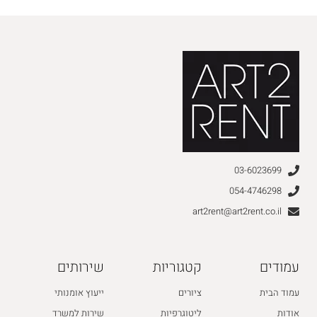
03-6023699
054-4746298
art2rent@art2rent.co.il
עמודים
קטגוריות
שירותים
עמוד הבית
ציורים
ייעוץ אומנותי
אודות
ליטוגרפיות
שירות למשרד