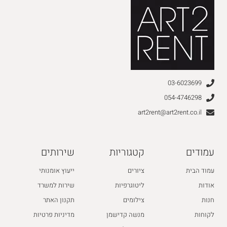
03-6023699
054-4746298
art2rent@art2rent.co.il
עמודים
קטגוריות
שירותים
עמוד הבית
ציורים
ייעוץ אומנותי
אודות
ליטוגרפיות
שירות למשרד
חנות
צילומים
תקנון האתר
לקוחות
מנשה קדישמן
מדיניות פרטיות