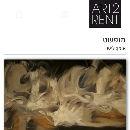
לתוכן
מופשט
אומן: ליסה