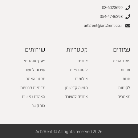
03-6023699
054-4746298
art2rent@art2rent.co.il
עמודים
קטגוריות
שירותים
עמוד הבית
ציורים
ייעוץ אומנותי
אודות
ליטוגרפיות
שירות למשרד
חנות
צילומים
תקנון האתר
לקוחות
מנשה קדישמן
מדיניות פרטיות
מאמרים
ציורים למשרד
הצהרת נגישות
צור קשר
2026 Art2Rent © All rights reserved