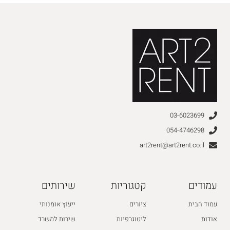
03-6023699
054-4746298
art2rent@art2rent.co.il
עמודים
קטגוריות
שירותים
עמוד הבית
ציורים
ייעוץ אומנותי
אודות
ליטוגרפיות
שירות למשרד