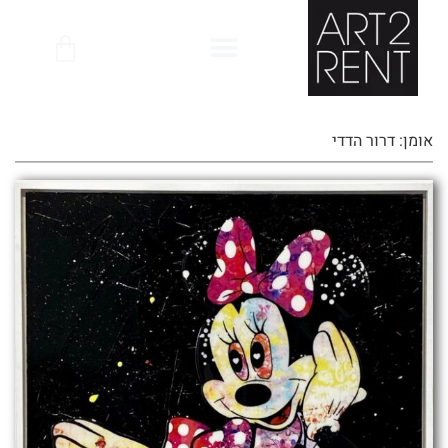
לתוכן
אומן: דרור הדדי