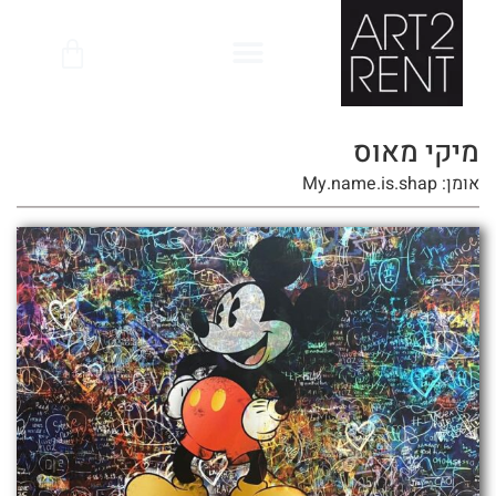
לתוכן
מיקי מאוס
אומן: My.name.is.shap