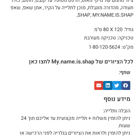
ציור מהמם של מיקי מאוס, הדפס מטופל על קנבס, חתום, כולל
תעודה, מהדורה מוגבלת, מוכן לתלייה על הקיר, אמן שאפ, שאפ
SHAP, MY.NAME.IS.SHAP,
גודל: 120 X
80 ס"מ
טכניקה: טכניקה מעורבת
מק"ט: 1-80-120-5624
לכל הציורים של My.name.is.shap לחצו כאן
שתף:
מידע נוסף
הובלה ותלייה:
ניתן להזמין משלוח + תלייה מקצועית עד אליכם תוך 24
שעות.
ניתן להזמין ולראות את הציורים בגלריה לפני הרכישה או