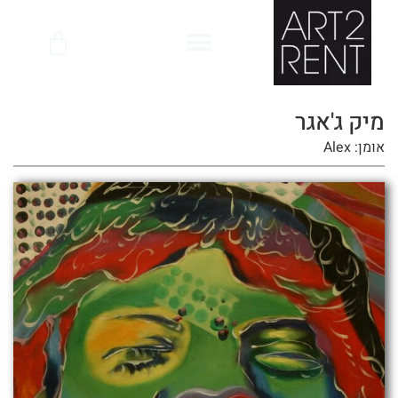
לתוכן
מיק ג'אגר
אומן: Alex