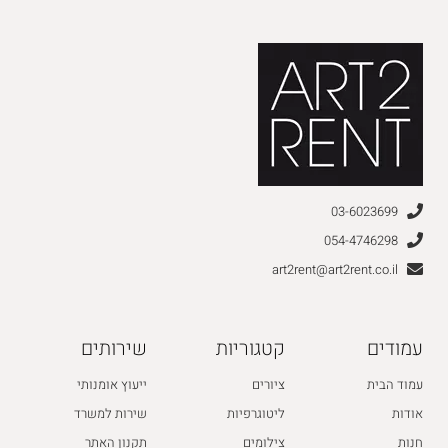
03-6023699
054-4746298
art2rent@art2rent.co.il
עמודים
קטגוריות
שירותים
עמוד הבית
ציורים
ייעוץ אומנותי
אודות
ליטוגרפיות
שירות למשרד
חנות
צילומים
תקנון האתר