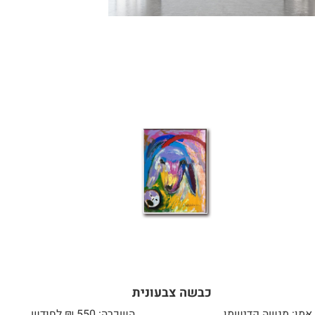
כבשה צבעונית
אמן: מנשה קדישמן
השכרה: 550 ₪ לחודש