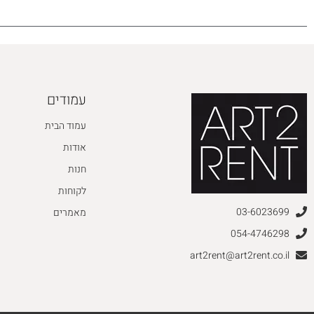
עמודים
עמוד הבית
אודות
חנות
לקוחות
03-6023699
מאמרים
054-4746298
art2rent@art2rent.co.il