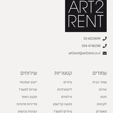
03-6023699
054-4746298
art2rent@art2rent.co.il
עמודים
קטגוריות
שירותים
עמוד הבית
ציורים
ייעוץ אומנותי
אודות
ליטוגרפיות
שירות למשרד
חנות
צילומים
תקנון האתר
לקוחות
מנשה קדישמן
מדיניות פרטיות
מאמרים
ציורים למשרד
הצהרת נגישות