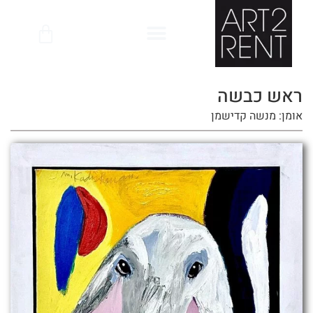
לתוכן
ראש כבשה
אומן: מנשה קדישמן