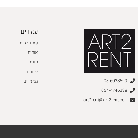
עמודים
עמוד הבית
אודות
חנות
לקוחות
03-6023699
מאמרים
054-4746298
art2rent@art2rent.co.il