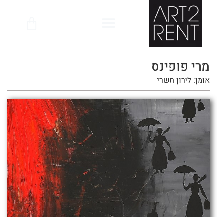
לתוכן
מרי פופינס
אומן: לירון תשרי