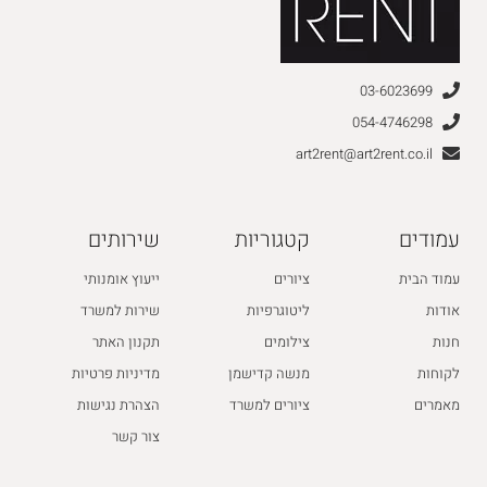
03-6023699
054-4746298
art2rent@art2rent.co.il
עמודים
קטגוריות
שירותים
עמוד הבית
ציורים
ייעוץ אומנותי
אודות
ליטוגרפיות
שירות למשרד
חנות
צילומים
תקנון האתר
לקוחות
מנשה קדישמן
מדיניות פרטיות
מאמרים
ציורים למשרד
הצהרת נגישות
צור קשר