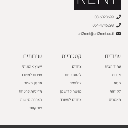
03-6023699
054-4746298
art2rent@art2rent.co.il
עמודים
קטגוריות
שירותים
עמוד הבית
ציורים
ייעוץ אומנותי
אודות
ליטוגרפיות
שירות למשרד
חנות
צילומים
תקנון האתר
לקוחות
מנשה קדישמן
מדיניות פרטיות
מאמרים
ציורים למשרד
הצהרת נגישות
צור קשר