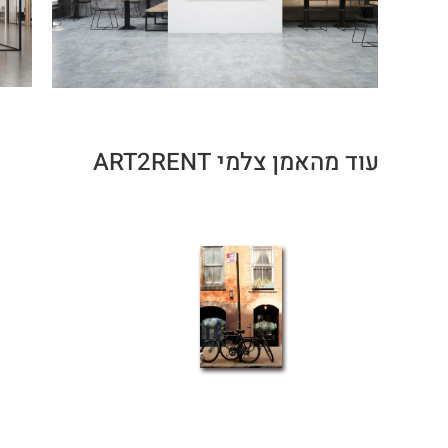
עוד מהאמן צלמי ART2RENT