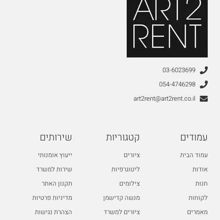
03-6023699
054-4746298
art2rent@art2rent.co.il
עמודים
קטגוריות
שירותים
עמוד הבית
ציורים
ייעוץ אומנותי
אודות
ליטוגרפיות
שירות למשרד
חנות
צילומים
תקנון האתר
לקוחות
מנשה קדישמן
מדיניות פרטיות
מאמרים
ציורים למשרד
הצהרת נגישות