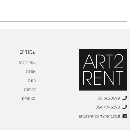
עמודים
עמוד הבית
אודות
חנות
לקוחות
03-6023699
מאמרים
054-4746298
art2rent@art2rent.co.il