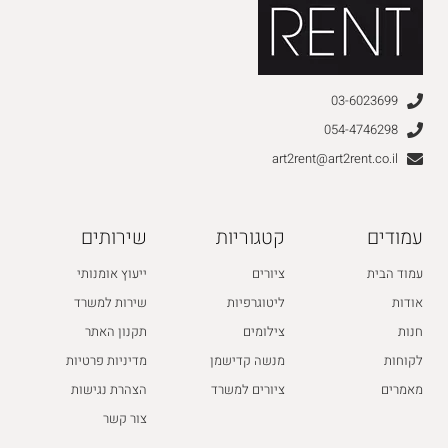
03-6023699
054-4746298
art2rent@art2rent.co.il
עמודים
קטגוריות
שירותים
עמוד הבית
ציורים
ייעוץ אומנותי
אודות
ליטוגרפיות
שירות למשרד
חנות
צילומים
תקנון האתר
לקוחות
מנשה קדישמן
מדיניות פרטיות
מאמרים
ציורים למשרד
הצהרת נגישות
צור קשר