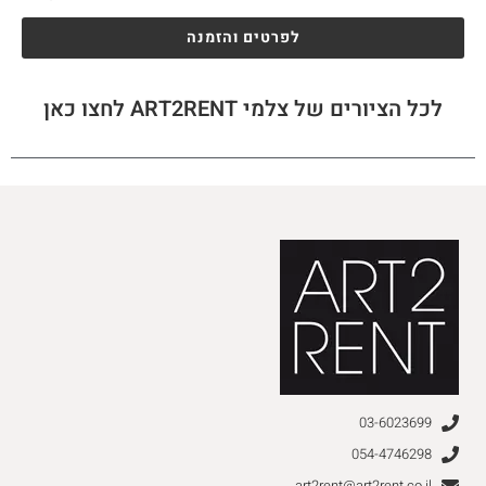
לפרטים והזמנה
לכל הציורים של צלמי ART2RENT לחצו כאן
03-6023699
054-4746298
art2rent@art2rent.co.il