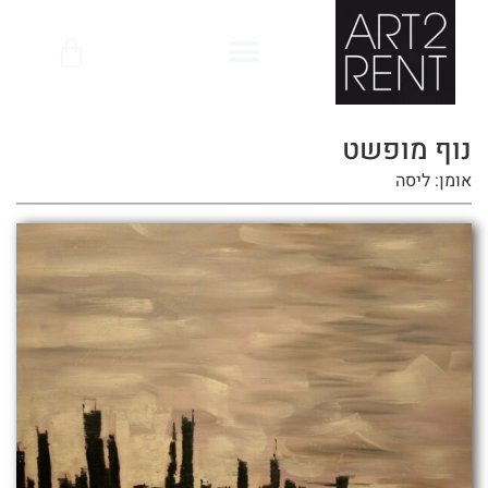
לתוכן
נוף מופשט
אומן: ליסה