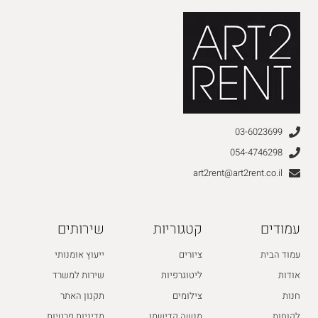
03-6023699
054-4746298
art2rent@art2rent.co.il
עמודים
קטגוריות
שירותים
עמוד הבית
ציורים
ייעוץ אומנותי
אודות
ליטוגרפיות
שירות למשרד
חנות
צילומים
תקנון האתר
לקוחות
מנשה קדישמן
מדיניות פרטיות