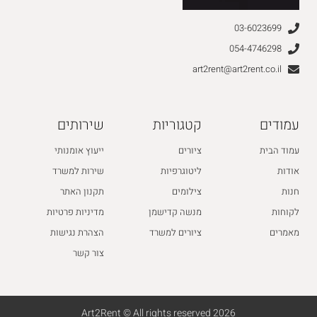
03-6023699
054-4746298
art2rent@art2rent.co.il
עמודים
קטגוריות
שירותים
עמוד הבית
ציורים
ייעוץ אומנותי
אודות
ליטוגרפיות
שירות למשרד
חנות
צילומים
תקנון האתר
לקוחות
מנשה קדישמן
מדיניות פרטיות
מאמרים
ציורים למשרד
הצהרת נגישות
צור קשר
2026 Art2Rent © All rights reserved