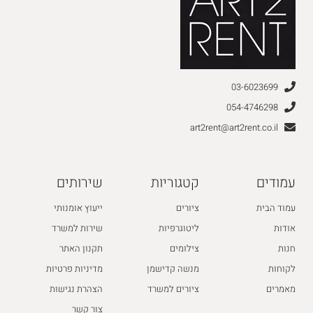
03-6023699
054-4746298
art2rent@art2rent.co.il
עמודים
קטגוריות
שירותים
עמוד הבית
ציורים
ייעוץ אומנותי
אודות
ליטוגרפיות
שירות למשרד
חנות
צילומים
תקנון האתר
לקוחות
מנשה קדישמן
מדיניות פרטיות
מאמרים
ציורים למשרד
הצהרת נגישות
צור קשר