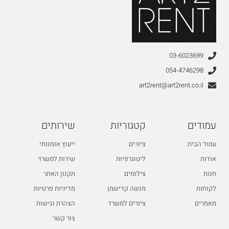
03-6023699
054-4746298
art2rent@art2rent.co.il
עמודים
קטגוריות
שירותים
עמוד הבית
ציורים
ייעוץ אומנותי
אודות
ליטוגרפיות
שירות למשרד
חנות
צילומים
תקנון האתר
לקוחות
מנשה קדישמן
מדיניות פרטיות
מאמרים
ציורים למשרד
הצהרת נגישות
צור קשר