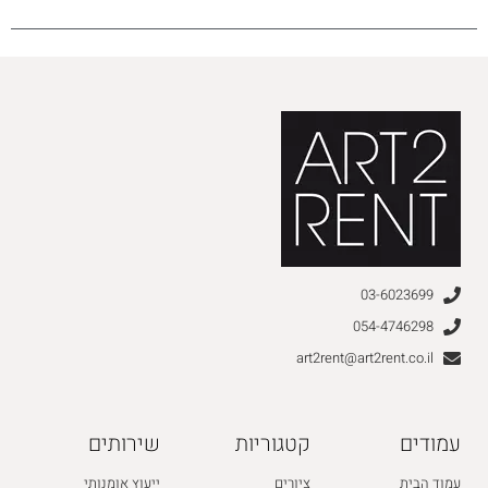
03-6023699
054-4746298
art2rent@art2rent.co.il
עמודים
קטגוריות
שירותים
עמוד הבית
ציורים
ייעוץ אומנותי