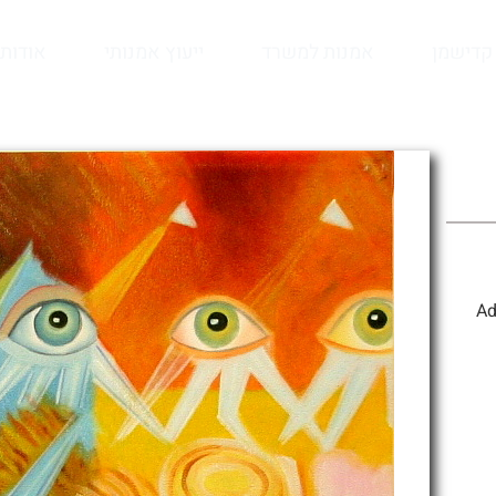
קדישמן
אמנות למשרד
ייעוץ אמנותי
אודות
דאלי "Adam and