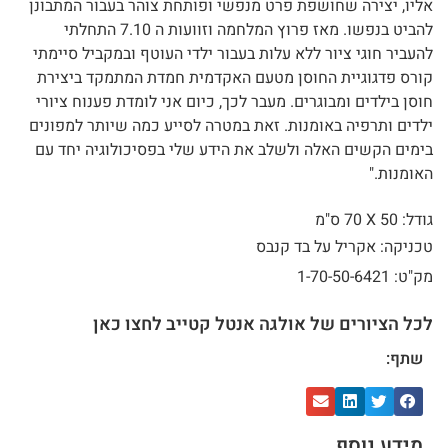
אליו, יצירה שחושפת פרט מנפשי ופותחת צוהר בעבור המתבונן
להביט בנפשו. מאז פרוץ המלחמה וזוועות ה 7.10 התחלתי
להעביר חוגי ציור ללא עלות בעבור ילדי העוטף ובמקביל סיימתי
קורס פדגוגיית החוסן מטעם האקדמית חמדת המתמקד ביצירת
חוסן בילדים ומבוגרים. מעבר לכך, כיום אני לומדת פענוח ציורי
ילדים ותרפיה באומנות. זאת במטרה לסייע כמה שיותר למפונים
בימים הקשים האלה ולשלב את הידע שלי בפסיכולוגיה יחד עם
האומנות."
גודל: 50 X
70 ס"מ
טכניקה: אקריל על בד קנבס
מק"ט: 1-70-50-6421
לכל הציורים של אולגה אנטל קטייב לחצו כאן
שתף:
מידע נוסף