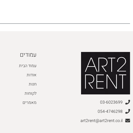
עמודים
עמוד הבית
אודות
חנות
לקוחות
03-6023699
מאמרים
054-4746298
art2rent@art2rent.co.il