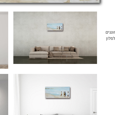
וגגים
סלון