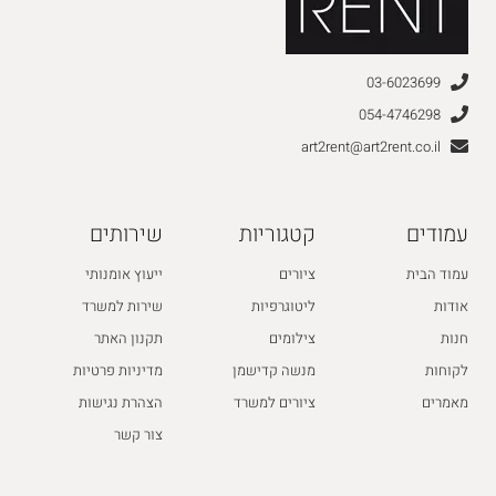
03-6023699
054-4746298
art2rent@art2rent.co.il
עמודים
קטגוריות
שירותים
עמוד הבית
ציורים
ייעוץ אומנותי
אודות
ליטוגרפיות
שירות למשרד
חנות
צילומים
תקנון האתר
לקוחות
מנשה קדישמן
מדיניות פרטיות
מאמרים
ציורים למשרד
הצהרת נגישות
צור קשר