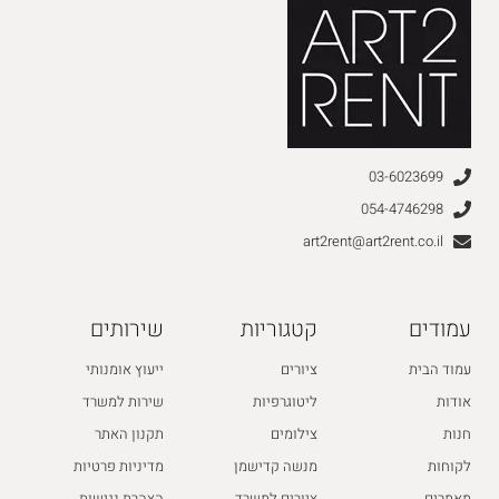
03-6023699
054-4746298
art2rent@art2rent.co.il
עמודים
קטגוריות
שירותים
עמוד הבית
ציורים
ייעוץ אומנותי
אודות
ליטוגרפיות
שירות למשרד
חנות
צילומים
תקנון האתר
לקוחות
מנשה קדישמן
מדיניות פרטיות
מאמרים
ציורים למשרד
הצהרת נגישות