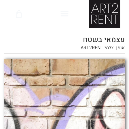
לתוכן
עצמאי בשטח
אומן: צלמי ART2RENT