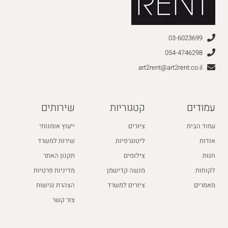
03-6023699
054-4746298
art2rent@art2rent.co.il
עמודים
קטגוריות
שירותים
עמוד הבית
ציורים
ייעוץ אומנותי
אודות
ליטוגרפיות
שירות למשרד
חנות
צילומים
תקנון האתר
לקוחות
מנשה קדישמן
מדיניות פרטיות
מאמרים
ציורים למשרד
הצהרת נגישות
צור קשר