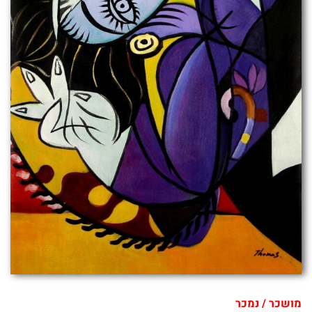
מושכר / נמכר