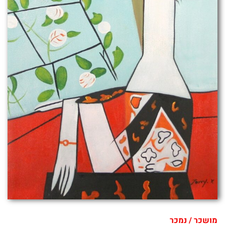
מושכר / נמכר