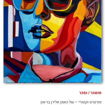
מושכר / נמכר
פורטרט וקטורי – של האמן אלירן בר-און