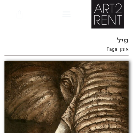
לתוכן
פיל
אומן: Faga