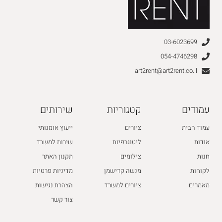
03-6023699
054-4746298
art2rent@art2rent.co.il
עמודים
קטגוריות
שירותים
עמוד הבית
ציורים
ייעוץ אומנותי
אודות
ליטוגרפיות
שירות למשרד
חנות
צילומים
תקנון האתר
לקוחות
מנשה קדישמן
מדיניות פרטיות
מאמרים
ציורים למשרד
הצהרת נגישות
צור קשר