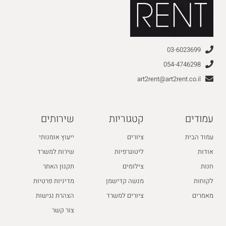
03-6023699
054-4746298
art2rent@art2rent.co.il
עמודים
קטגוריות
שירותים
עמוד הבית
ציורים
ייעוץ אומנותי
אודות
ליטוגרפיות
שירות למשרד
חנות
צילומים
תקנון האתר
לקוחות
מנשה קדישמן
מדיניות פרטיות
מאמרים
ציורים למשרד
הצהרת נגישות
צור קשר