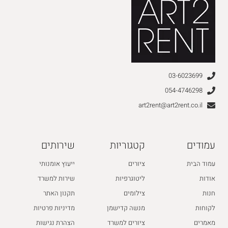
03-6023699
054-4746298
art2rent@art2rent.co.il
עמודים
קטגוריות
שירותים
עמוד הבית
ציורים
ייעוץ אומנותי
אודות
ליטוגרפיות
שירות למשרד
חנות
צילומים
תקנון האתר
לקוחות
מנשה קדישמן
מדיניות פרטיות
מאמרים
ציורים למשרד
הצהרת נגישות