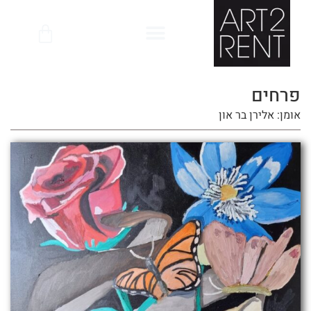
לתוכן
פרחים
אומן: אלירן בר און