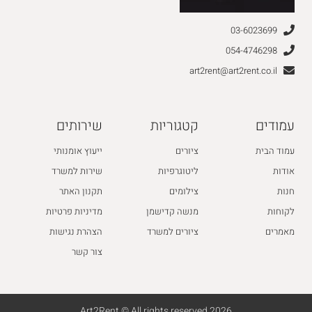
03-6023699
054-4746298
art2rent@art2rent.co.il
עמודים
קטגוריות
שירותים
עמוד הבית
ציורים
ייעוץ אומנותי
אודות
ליטוגרפיות
שירות למשרד
חנות
צילומים
תקנון האתר
לקוחות
מנשה קדישמן
מדיניות פרטיות
מאמרים
ציורים למשרד
הצהרת נגישות
צור קשר
2026 Art2Rent © All rights reserved