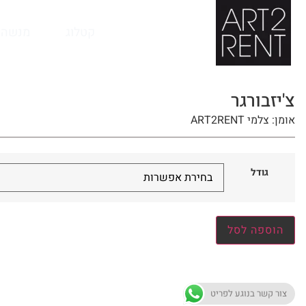
לתוכן
קטלוג
מנשה 
צ'יזבורגר
אומן: צלמי ART2RENT
גודל
הוספה לסל
צור קשר בנוגע לפריט