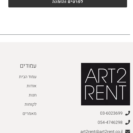
לפרטים והזמנה
עמודים
עמוד הבית
אודות
חנות
לקוחות
03-6023699
מאמרים
054-4746298
art2rent@art2rent.co.il