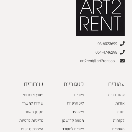
03-6023699
054-4746298
art2rent@art2rent.co.il
עמודים
קטגוריות
שירותים
עמוד הבית
ציורים
ייעוץ אומנותי
אודות
ליטוגרפיות
שירות למשרד
חנות
צילומים
תקנון האתר
לקוחות
מנשה קדישמן
מדיניות פרטיות
מאמרים
ציורים למשרד
הצהרת נגישות